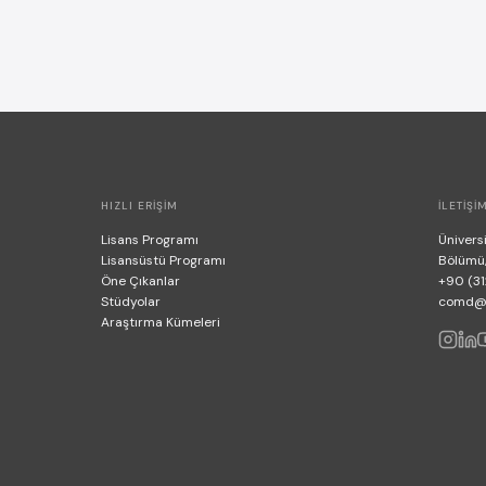
HIZLI ERIŞIM
İLETIŞI
Lisans Programı
Üniversi
Lisansüstü Programı
Bölümü
Öne Çıkanlar
+90 (31
Stüdyolar
comd@bi
Araştırma Kümeleri