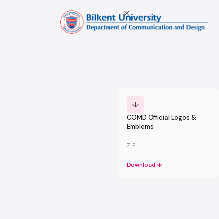
Skip
to
content
↓
COMD Official Logos &
Emblems
ZIP
Download ↓