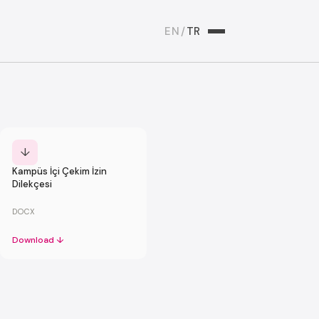
EN
/
TR
↓
Kampüs İçi Çekim İzin
Dilekçesi
DOCX
Download ↓