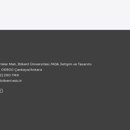
M
teler Mah., Bilkent Üniversitesi, FADA, İletişim ve Tasarımı
, 06800 Çankaya/Ankara
2) 290 1749
lkent.edu.tr