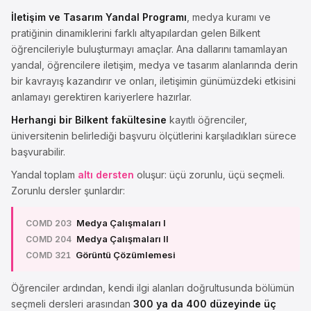
sosyolojik kavramlar ve bakış açıları.
İletişim ve Tasarım Yandal Programı
, medya kuramı ve
pratiğinin dinamiklerini farklı altyapılardan gelen Bilkent
öğrencileriyle buluşturmayı amaçlar. Ana dallarını tamamlayan
yandal, öğrencilere iletişim, medya ve tasarım alanlarında derin
bir kavrayış kazandırır ve onları, iletişimin günümüzdeki etkisini
anlamayı gerektiren kariyerlere hazırlar.
Herhangi bir Bilkent fakültesine
kayıtlı öğrenciler,
üniversitenin belirlediği başvuru ölçütlerini karşıladıkları sürece
başvurabilir.
Yandal toplam
altı dersten
oluşur: üçü zorunlu, üçü seçmeli.
Zorunlu dersler şunlardır:
Medya Çalışmaları I
COMD 203
Medya Çalışmaları II
COMD 204
Görüntü Çözümlemesi
COMD 321
Öğrenciler ardından, kendi ilgi alanları doğrultusunda bölümün
seçmeli dersleri arasından
300 ya da 400 düzeyinde üç