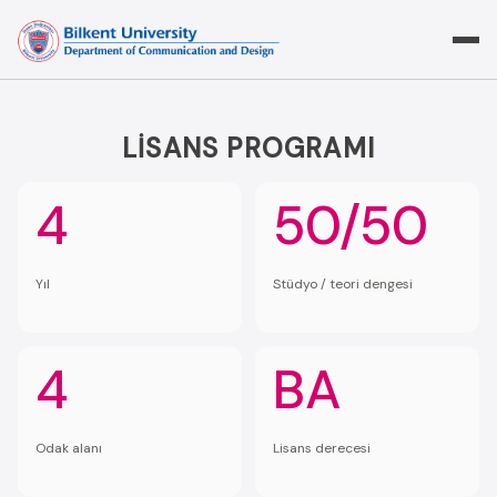
Skip
to
content
LISANS PROGRAMI
4
50/50
Yıl
Stüdyo / teori dengesi
4
BA
Odak alanı
Lisans derecesi