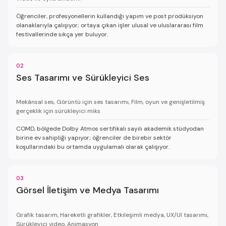
Öğrenciler, profesyonellerin kullandığı yapım ve post prodüksiyon
olanaklarıyla çalışıyor; ortaya çıkan işler ulusal ve uluslararası film
festivallerinde sıkça yer buluyor.
02
Ses Tasarımı ve Sürükleyici Ses
Mekânsal ses, Görüntü için ses tasarımı, Film, oyun ve genişletilmiş
gerçeklik için sürükleyici miks
COMD, bölgede Dolby Atmos sertifikalı sayılı akademik stüdyodan
birine ev sahipliği yapıyor; öğrenciler de birebir sektör
koşullarındaki bu ortamda uygulamalı olarak çalışıyor.
03
Görsel İletişim ve Medya Tasarımı
Grafik tasarım, Hareketli grafikler, Etkileşimli medya, UX/UI tasarımı,
Sürükleyici video, Animasyon