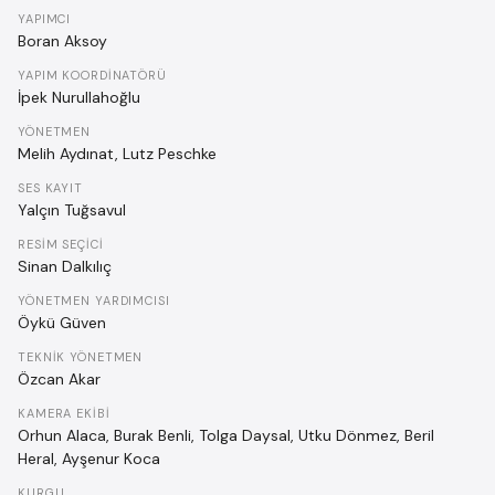
YAPIMCI
Boran Aksoy
YAPIM KOORDINATÖRÜ
İpek Nurullahoğlu
YÖNETMEN
Melih Aydınat, Lutz Peschke
SES KAYIT
Yalçın Tuğsavul
RESIM SEÇICI
Sinan Dalkılıç
YÖNETMEN YARDIMCISI
Öykü Güven
TEKNIK YÖNETMEN
Özcan Akar
KAMERA EKIBI
Orhun Alaca, Burak Benli, Tolga Daysal, Utku Dönmez, Beril
Heral, Ayşenur Koca
KURGU