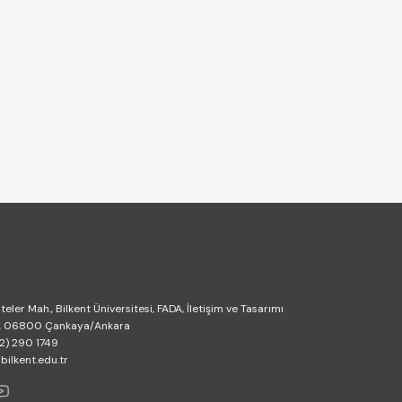
M
teler Mah., Bilkent Üniversitesi, FADA, İletişim ve Tasarımı
, 06800 Çankaya/Ankara
2) 290 1749
lkent.edu.tr