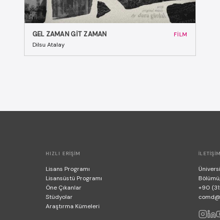
GEL ZAMAN GIT ZAMAN
FILM
Dilsu Atalay
HIZLI ERIŞIM
İLETIŞI
Lisans Programı
Üniversi
Lisansüstü Programı
Bölümü
Öne Çıkanlar
+90 (31
Stüdyolar
comd@bi
Araştırma Kümeleri