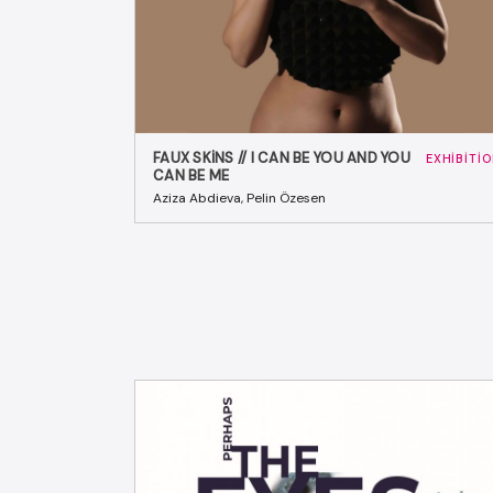
FAUX SKINS // I CAN BE YOU AND YOU
EXHIBITI
CAN BE ME
Aziza Abdieva, Pelin Özesen