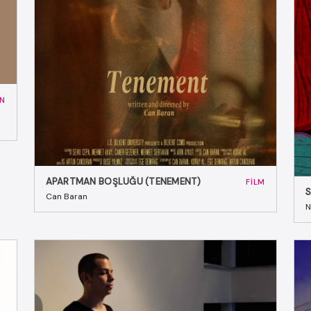
ON
APARTMAN BOŞLUĞU (TENEMENT)
FILM
S
Can Baran
N