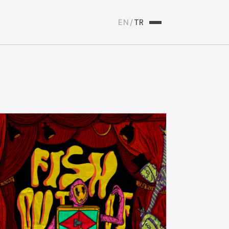
EN
/
TR