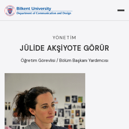
Skip
to
content
YÖNETIM
JÜLIDE AKŞIYOTE GÖRÜR
Öğretim Görevlisi / Bölüm Başkanı Yardımcısı