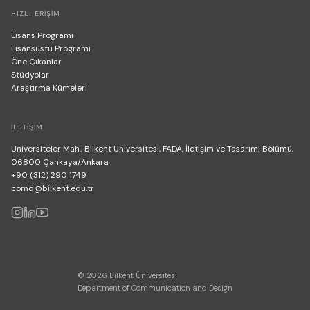
HIZLI ERIŞIM
Lisans Programı
Lisansüstü Programı
Öne Çıkanlar
Stüdyolar
Araştırma Kümeleri
İLETIŞIM
Üniversiteler Mah., Bilkent Üniversitesi, FADA, İletişim ve Tasarımı Bölümü,
06800 Çankaya/Ankara
+90 (312) 290 1749
comd@bilkent.edu.tr
© 2026 Bilkent Üniversitesi
Department of Communication and Design